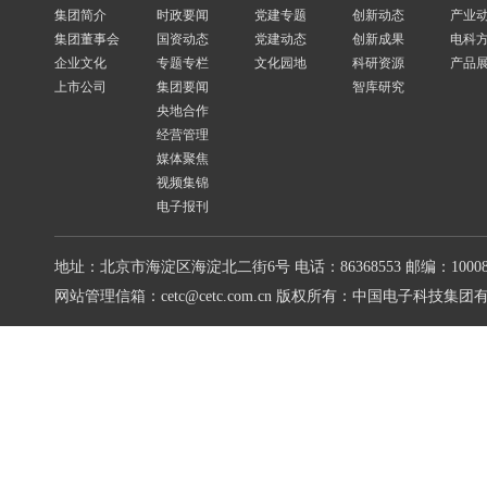
集团简介
时政要闻
党建专题
创新动态
产业
集团董事会
国资动态
党建动态
创新成果
电科
企业文化
专题专栏
文化园地
科研资源
产品
上市公司
集团要闻
智库研究
央地合作
经营管理
媒体聚焦
视频集锦
电子报刊
地址：北京市海淀区海淀北二街6号
电话：86368553
邮编：10008
网站管理信箱：cetc@cetc.com.cn
版权所有：中国电子科技集团