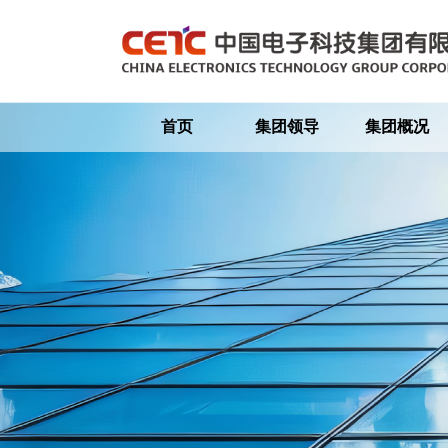
首页
集团领导
集团概况