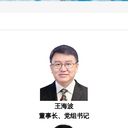
王海波
董事长、党组书记