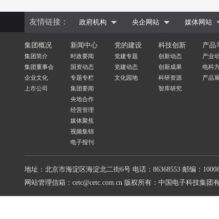
友情链接：
政府机构
央企网站
媒体网站
集团概况
新闻中心
党的建设
科技创新
产品
集团简介
时政要闻
党建专题
创新动态
产业
集团董事会
国资动态
党建动态
创新成果
电科
企业文化
专题专栏
文化园地
科研资源
产品
上市公司
集团要闻
智库研究
央地合作
经营管理
媒体聚焦
视频集锦
电子报刊
地址：北京市海淀区海淀北二街6号
电话：86368553
邮编：10008
网站管理信箱：cetc@cetc.com.cn
版权所有：中国电子科技集团