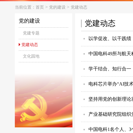
>
>
当前位置：
首页
党的建设
党建动态
党的建设
党建动态
党建专题
以学促改、以干践绩
党建动态
中国电科49所与航天
文化园地
学干结合、知行合一
电科芯片举办“AI技
坚持用党的创新理论
产业基础研究院组织
中国电科1名个人、3